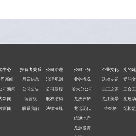
闻中心
投资者关系
公司治理
公司业务
企业文化
党的建
公司新闻
股票信息
治理规则
业务概况
活动专题
党的文
公司新闻
公司公告
公司章程
哈大分公司
员工之家
工会工
内新闻
留言板
股权结构
龙庆养护
龙江美景
党建动
片新闻
联系我们
法律法规
龙运现代
荣誉榜
纪检监
信通地产
龙源投资