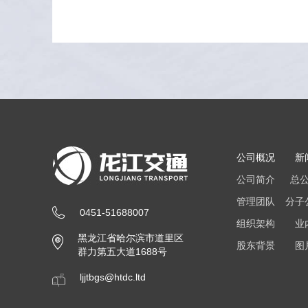
公司概况
新
公司简介
总
管理团队
分子
0451-51688007
组织架构
业
黑龙江省哈尔滨市道里区
股东背景
图
群力第五大道1688号
ljjtbgs@htdc.ltd