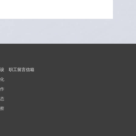
设
职工留言信箱
化
作
态
察