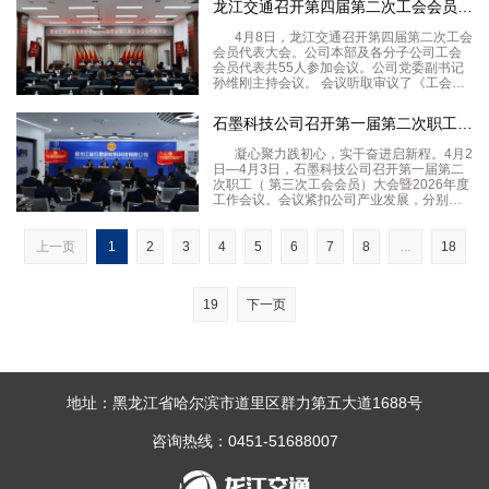
龙江交通召开第四届第二次工会会员代表大会
年度工会工作报告，系统回顾工会
4月8日，龙江交通召开第四届第二次工会
会员代表大会。公司本部及各分子公司工会
会员代表共55人参加会议。公司党委副书记
孙维刚主持会议。 会议听取审议了《工会委
员会工作报告（审议稿）》《工会2025年度
财务决算和2026年度财务预算工作报告（审
石墨科技公司召开第一届第二次职工（第三次工会会员）大会暨20
议稿）》《2025年度经费审查委员会
凝心聚力践初心，实干奋进启新程。4月2
日—4月3日，石墨科技公司召开第一届第二
次职工（ 第三次工会会员）大会暨2026年度
工作会议。会议紧扣公司产业发展，分别聚
焦职工权益保障、民主管理推进和年度发展
部署、目标任务落实，凝聚起全体职工（工
会会员）的思想共识与奋进力量，为2026年
上一页
1
2
3
4
5
6
7
8
...
18
石
19
下一页
地址：黑龙江省哈尔滨市道里区群力第五大道1688号
咨询热线：0451-51688007