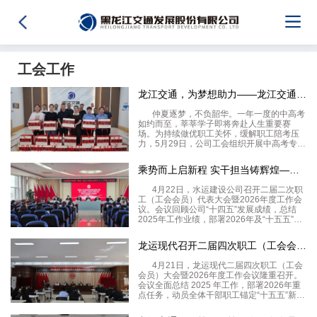
工会工作
龙江交通，为梦想助力——龙江交通工会开展慰问中高考职工家庭活
仲夏逐梦，不负韶华。一年一度的中高考
如约而至，莘莘学子即将奔赴人生重要赛
场。为持续做优职工关怀，缓解职工陪考压
力，5月29日，公司工会组织开展中高考专项
暖心慰问活动，为家有考生的在岗职工送上
诚挚祝福与贴心关怀。长久以来，全体职工
乘势而上启新程 实干担当铸辉煌——水运建设公司召开二届二次职
恪尽职守，以实干担当扛起发展重任。大家
在深耕岗位，履
4月22日，水运建设公司召开二届二次职
工（工会会员）代表大会暨2026年度工作会
议。会议回顾公司“十四五”发展成绩，总结
2025年工作业绩，部署2026年及“十五五”时
期重点任务。龙江交通党委委员、副总经理
葛忠权到会指导。公司党总支委员、总经理
龙运现代召开二届四次职工（工会会员）大会暨 2026 年度工
张强代表公司向大会作了题为《乘势而上
4月21日，龙运现代二届四次职工（工会
会员）大会暨2026年度工作会议隆重召开。
会议全面总结 2025 年工作，部署2026年重
点任务，动员全体干部职工锚定“十五五”新征
程，以二次创业奋进姿态推动公司高质量发
展再上新台阶。公司工会主席向大会作2025