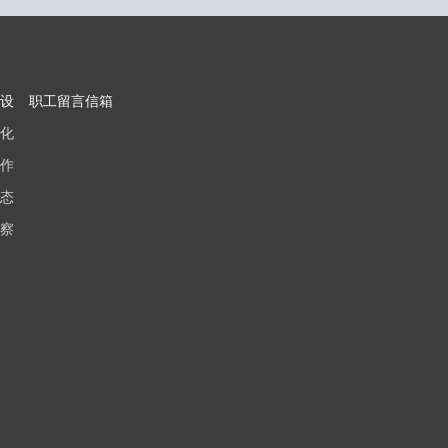
设
职工留言信箱
化
作
态
察