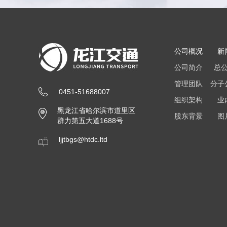
公司概况
新
公司简介
总
管理团队
分子
0451-51688007
组织架构
业
黑龙江省哈尔滨市道里区
股东背景
图
群力第五大道1688号
ljjtbgs@htdc.ltd