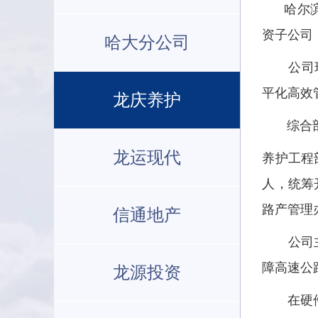
哈尔滨龙
资子公司
哈大分公司
公司现有
平化高效
龙庆养护
综合部现
龙运现代
养护工程
人，统筹
路产管理
信通地产
公司主要
障高速公
龙源投资
在硬件装