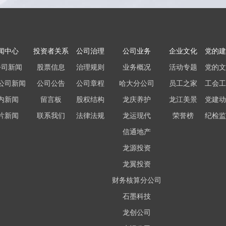
闻中心
投资者关系
公司治理
公司业务
企业文化
党的建
公司新闻
股票信息
治理规则
业务概况
活动专题
党的文
公司新闻
公司公告
公司章程
哈大分公司
员工之家
工会工
内新闻
留言板
股权结构
龙庆养护
龙江美景
党建动
片新闻
联系我们
法律法规
龙运现代
荣誉榜
纪检监
信通地产
龙源投资
龙翼投资
财务核算分公司
石墨科技
龙创公司