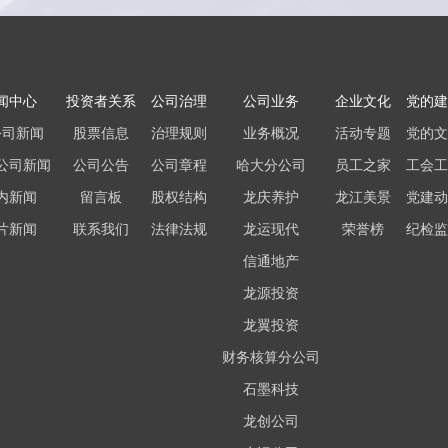
闻中心
投资者关系
公司治理
公司业务
企业文化
党的建
公司新闻
股票信息
治理规则
业务概况
活动专题
党的文
公司新闻
公司公告
公司章程
哈大分公司
员工之家
工会工
内新闻
留言板
股权结构
龙庆养护
龙江美景
党建动
片新闻
联系我们
法律法规
龙运现代
荣誉榜
纪检监
信通地产
龙源投资
龙翼投资
财务核算分公司
石墨科技
龙创公司