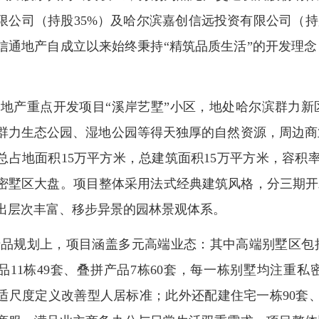
限公司（持股35%）及哈尔滨嘉创信远投资有限公司（持
信通地产自成立以来始终秉持“精筑品质生活”的开发理
通地产重点开发项目“溪岸艺墅”小区，地处哈尔滨群力
群力生态公园、湿地公园等得天独厚的自然资源，周边商
总占地面积15万平方米，总建筑面积15万平方米，容积率低
密墅区大盘。项目整体采用法式经典建筑风格，分三期开
出层次丰富、移步异景的园林景观体系。
品规划上，项目涵盖多元高端业态：其中高端别墅区包括独
品11栋49套、叠拼产品7栋60套，每一栋别墅均注重私
适尺度定义改善型人居标准；此外还配建住宅一栋90套、