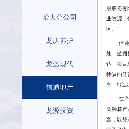
股股份有
哈大分公司
业资源，
区。
龙庆养护
信
处，坐拥
龙运现代
达。项目
稀缺的低
念，打造
信通地产
在产
类独栋产
龙源投资
套，以舒