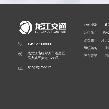
公司概况
新
公司简介
总
管理团队
分子
0451-51688007
组织架构
业
黑龙江省哈尔滨市道里区
股东背景
图
群力第五大道1688号
ljjtbgs@htdc.ltd