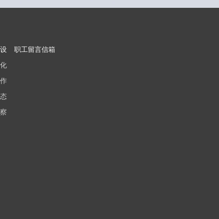
设
职工留言信箱
化
作
态
察