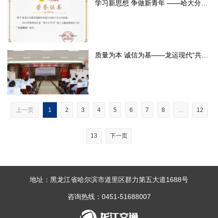
学习新思想 争做新青年 ——哈大分公司团委获2019年度黑龙
质量为本 诚信为基——龙运现代“共建诚信龙江我承诺”活动启动
上一页
1
2
3
4
5
6
7
8
...
12
13
下一页
地址：黑龙江省哈尔滨市道里区群力第五大道1688号
咨询热线：0451-51688007