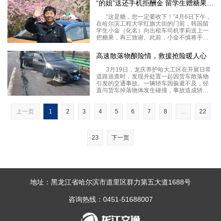
“的姐”送还手机拒酬金 留学生赠糖果表谢意
锦旗，承载着司乘人员对服务区工作的认可
与谢意，既是群众对
“这是糖，您一定要收下！”4月6日下午，
在哈尔滨工程大学红旗大街的门前，韩国留
学生小金（化名）向出租车司机李莉送上一
把糖果，再三致谢。此前，小金不慎将手机
遗落在李莉的出租车上，李莉历经多小时联
系，最终如约将手机归还。据龙运现代公司
高速散落物酿险情，救援抢险暖人心
的李莉回忆，6日清晨5时50分许，她在哈特
大厦附近
3月19日，龙庆养护哈大工区在开展日常
道路巡查时，发现并处置一起因货车散落物
引发的交通事故。一辆轿车因躲避不及，径
直与货车掉落物体发生碰撞，事故造成轿车
车身受损，车内驾乘人员不同程度受伤，现
场道路通行受到影响。发现险情后，养护工
区人员第一时间开展救援处置，并迅速联动
上一页
1
2
3
4
5
6
7
8
...
22
哈大交警大队，
23
下一页
地址：黑龙江省哈尔滨市道里区群力第五大道1688号
咨询热线：0451-51688007