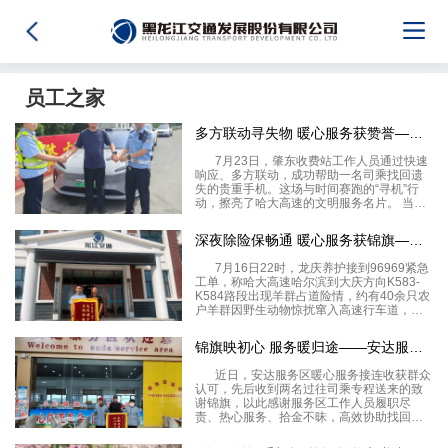
员工之家
多方联动寻失物 暖心服务获赞誉——肇东收费站快速响应助司乘找
7月23日，肇东收费站工作人员通过快速
响应、多方联动，成功帮助一名司乘找回遗
失的贵重手机。这场与时间赛跑的“寻机”行
动，擦亮了哈大高速的文明服务名片。 当日
12时10分许，一名小客车驾驶员匆匆跑进肇
东收费站收费亭求助。当班工作人员询问得
深夜除险保畅通 暖心服务获锦旗——龙庆养护高效处置羊群占道险
知，该驾驶员在大耿家收费站附近加油站如
7月16日22时，龙庆养护接到96969紧急
工单，称哈大高速哈尔滨到大庆方向K583-
K584路段出现羊群占道险情，约有40余只农
户羊群因野生动物惊扰窜入高速行车道，由
于夜间通行条件差，对过往车辆的通行安全
带来极高风险。 龙庆养护路产巡查人员火速
锦旗映初心 服务暖归途——安达服务区收到司乘致谢锦旗
到场处置，迅速规范布设
近日，安达服务区暖心服务接连收获群众
认可，先后收到两名过往司乘专程送来的致
谢锦旗，以此感谢服务区工作人员履职尽
责、热心服务、拾金不昧，高效协助找回随
身遗失财物、贴心解决出行难题，用暖心举
动守护群众高速出行安全感与幸福感。两面