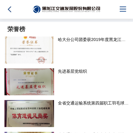
荣誉榜
哈大分公司团委获2019年度黑龙江省“青年大学习 ”网上主题
先进基层党组织
全省交通运输系统第四届职工羽毛球比赛体育道德风尚奖