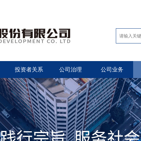
投资者关系
公司治理
公司业务