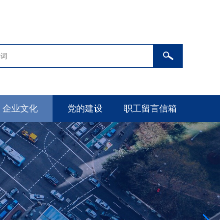
企业文化
党的建设
职工留言信箱