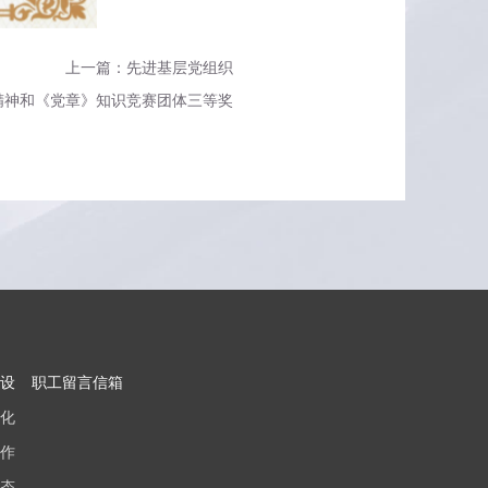
上一篇：先进基层党组织
精神和《党章》知识竞赛团体三等奖
设
职工留言信箱
化
作
态