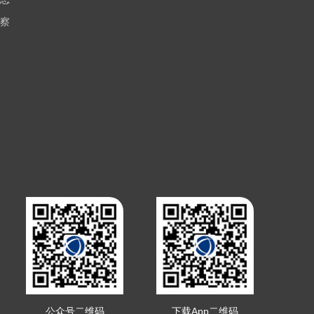
察
公众号二维码
下载App二维码