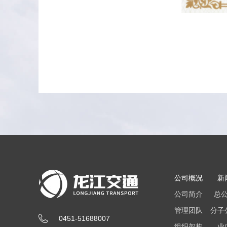
公司概况
新
公司简介
总
管理团队
分子
0451-51688007
组织架构
业