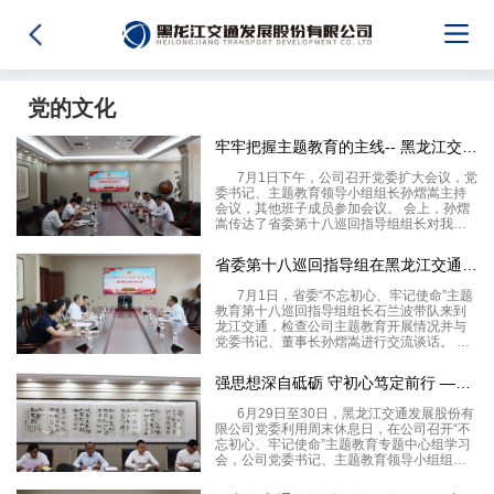
党的文化
牢牢把握主题教育的主线-- 黑龙江交通发展股份有限公司 召开
7月1日下午，公司召开党委扩大会议，党
委书记、主题教育领导小组组长孙熠嵩主持
会议，其他班子成员参加会议。 会上，孙熠
嵩传达了省委第十八巡回指导组组长对我公
司主题教育工作的重要指示精神，并对下一
步工作做出具体安排，要求公司两级党委党
省委第十八巡回指导组在黑龙江交通发展股份有限公司进行检查指导
员干部要进一步提高政治站位，增强大局意
识，坚决
7月1日，省委“不忘初心、牢记使命”主题
教育第十八巡回指导组组长石兰波带队来到
龙江交通，检查公司主题教育开展情况并与
党委书记、董事长孙熠嵩进行交流谈话。 石
兰波组长传达了中央第七巡回指导组、省委
主题教育领导小组关于当前开展主题教育的
强思想深自砥砺 守初心笃定前行 ――黑龙江交通发展股份有限公
指示要求，听取了公
6月29日至30日，黑龙江交通发展股份有
限公司党委利用周末休息日，在公司召开“不
忘初心、牢记使命”主题教育专题中心组学习
会，公司党委书记、主题教育领导小组组长
孙熠嵩主持会议，公司班子领导、机关各部
门负责人、分子公司班子成员参加学习。会