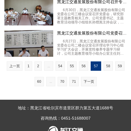
黑龙江交通发展股份有限公司召开专题党委会推进主题教育高质量开
上，孙熠嵩等班子领导带头原原本本领学
《习近平新
6月30日，黑龙江交通发展股份有限公司
党委在公司三楼会议室召开党委会，研究部
署主题教育相关工作。公司党委书记、主题
教育活动领导小组组长孙熠嵩主持会议，其
他党委委员参加会议。会上，公司班子成员
逐一汇报了个人在主题教育学习方面的学习
黑龙江交通发展股份有限公司党委召开理论学习 中心组学习扩大会
情况，对负责的工作进行了总结，梳理出存
在的不足。孙
6月27日，黑龙江交通发展股份有限公司
党委在公司二楼会议室召开理论学习中心组
学习扩大会议，开展党性修养专题学习研
讨，公司主题教育领导小组办公室主任刘玉
生出席并主持会议，公司班子领导、机关各
部门负责人参加会议。 会上，党员干部集中
学习了《东北抗联精神、北大荒精神、大庆
上一页
1
2
...
54
55
56
57
58
59
精神、铁
60
...
70
71
下一页
地址：黑龙江省哈尔滨市道里区群力第五大道1688号
咨询热线：0451-51688007