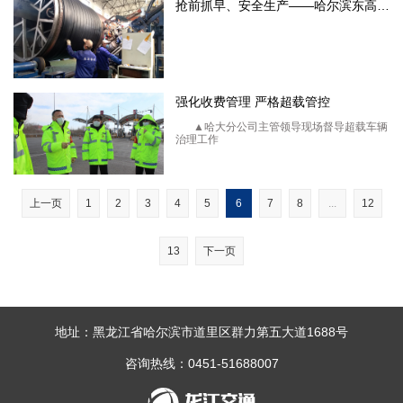
抢前抓早、安全生产――哈尔滨东高新型管材有限公司 有序推进复
强化收费管理 严格超载管控
▲哈大分公司主管领导现场督导超载车辆
治理工作
上一页
1
2
3
4
5
6
7
8
...
12
13
下一页
地址：黑龙江省哈尔滨市道里区群力第五大道1688号
咨询热线：0451-51688007