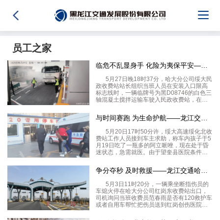
员工之家
临危不乱显身手 化险为夷保平安——龙江交通哈大分公司绥大民政
5月27日晚18时37分，哈大分公司绥大民
政收费站站长组织当班人员在安装入口限高
标志线时，一辆临牌号为黑D08746的白色三
轴混凝土搅拌运输车驶入民政收费站，在出
口自助交费时，当班班长刘子威突然发现该
车辆后桥冒出红色火焰并伴有浓烟，形势十
与时间赛跑 为生命护航——龙江交通哈大分公司绥化北站收费员帮
分危急。刘子威第一时间向站长报告，同时
组织
5月20日17时50分许，绥大高速绥化北收
费站工作人员接到车主求助，称车内孩子于5
月19日吃了一瓶多的阿立哌唑，现在处于昏
迷状态，急需就医。由于望奎县医院条件有
限无法接收，现需紧急前往绥化市医院就
医，因对医院路况不熟，再加上正值晚高峰
争分夺秒 及时救援——龙江交通哈大分公司红岗东站紧急护送断指
车流量大，担心会耽误救治时间，情况紧
急，希望得
5月3日11时20分，一辆乘坐断指伤员的
车熄火停在哈大分公司红岗东收费站出口，
司机询问当班收费员范春雨是否有120救护车
或者自用车帮忙把伤员送到红岗创伤医院。
原来是伤者刘先生干活时意外夹断了左手大
拇指，由于去医院的途中十分着急，未及时