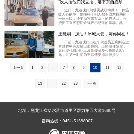
“没人拉他们我去拉，落下东西必须还给人家”
发现车辆缺油，导致车辆到了红岗东收费站
后燃油耗
近日，龙运现代驾驶员战双梅做了一件温
暖人心的事，她接待了别人都不愿意拉乘的
一家三口，还主动将乘客落下的包送回，并
婉拒了乘客想用金钱表示感谢的举动。战双
梅说：“我感觉这件事非常小，人心向善，谁
遇到这种事都会去做，人家的包落下了，咱
王晓刚，加油！冰城大爱，与你同在！
就必须还给人家，这是最基本的。”当日下午
15时许，战
日前，龙运现代出租车驾驶员王晓刚在运
营过程中突发脑出血住院。王师傅住院后，
龙运现代组织职工及驾驶员爱心捐款3.6万
元，并第一时间为王师傅安排法律援助；雷
锋班组的队友轮流探望照顾；龙江上空最温
暖的声音、中国交通广播黑龙江频率负责人
欣莉姐伸手相助，同时有关部门也纷纷伸出
上一页
1
2
...
7
8
9
10
11
12
援手。龙运现代
13
...
22
23
下一页
地址：黑龙江省哈尔滨市道里区群力第五大道1688号
咨询热线：0451-51688007