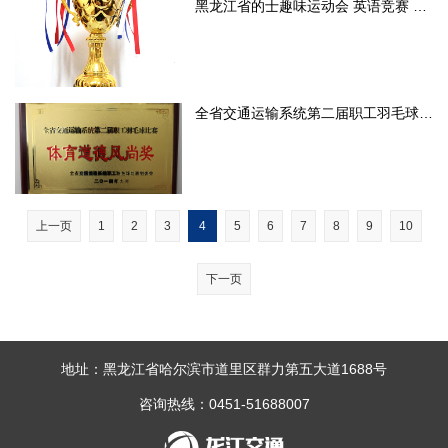
黑龙江省的士趣味运动会 英语竞赛 最佳组织奖
全省交通运输系统第二届职工羽毛球比赛 体育道德风尚奖
上一页
1
2
3
4
5
6
7
8
9
10
下一页
地址：黑龙江省哈尔滨市道里区群力第五大道1688号
咨询热线：0451-51688007