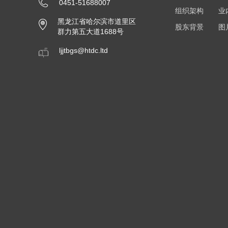
0451-51688007
组织架构
业
黑龙江省哈尔滨市道里区
股东背景
图
群力第五大道1688号
ljjtbgs@htdc.ltd