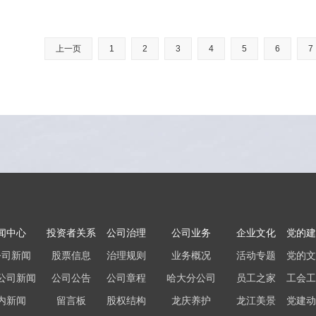
上一页
1
2
3
4
5
6
7
闻中心
投资者关系
公司治理
公司业务
企业文化
党的建
公司新闻
股票信息
治理规则
业务概况
活动专题
党的文
公司新闻
公司公告
公司章程
哈大分公司
员工之家
工会工
内新闻
留言板
股权结构
龙庆养护
龙江美景
党建动