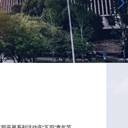
部开展系列活动庆“五四”青年节