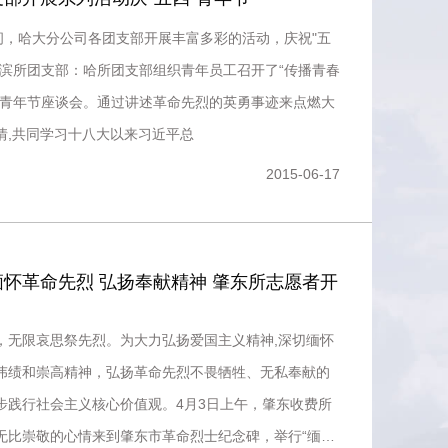
期间，哈大分公司各团支部开展丰富多彩的活动，庆祝"五
尔滨所团支部：哈所团支部组织青年员工召开了“传播青春
四青年节座谈会。通过讲述革命先烈的英勇事迹来点燃大
情,共同学习十八大以来习近平总
2015-06-17
怀革命先烈 弘扬奉献精神 肇东所志愿者开
，无限哀思祭先烈。为大力弘扬爱国主义精神,深切缅怀
伟绩和崇高精神，弘扬革命先烈不畏牺牲、无私奉献的
步践行社会主义核心价值观。4月3日上午，肇东收费所
无比崇敬的心情来到肇东市革命烈士纪念碑，举行“缅怀