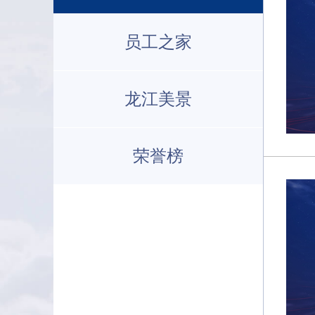
员工之家
龙江美景
荣誉榜