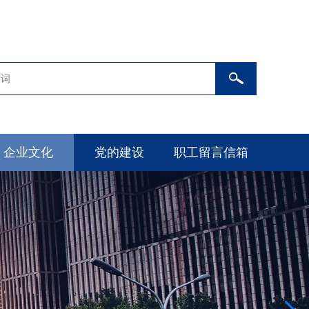
企业文化
党的建设
职工留言信箱