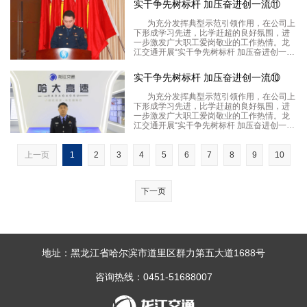
实干争先树标杆 加压奋进创一流⑪
铁军队伍。高凤志是东高管材综合部部长，
党总支委员，自
为充分发挥典型示范引领作用，在公司上
下形成学习先进，比学赶超的良好氛围，进
一步激发广大职工爱岗敬业的工作热情。龙
江交通开展“实干争先树标杆 加压奋进创一
流”系列活动，讲述基层故事，凝聚发展合
力，树立龙江交通标杆形象，打造龙江交通
实干争先树标杆 加压奋进创一流⑩
铁军队伍。徐良是龙运现代运营管理部二车
队队长，作为一
为充分发挥典型示范引领作用，在公司上
下形成学习先进，比学赶超的良好氛围，进
一步激发广大职工爱岗敬业的工作热情。龙
江交通开展“实干争先树标杆 加压奋进创一
流”系列活动，讲述基层故事，凝聚发展合
力，树立龙江交通标杆形象，打造龙江交通
铁军队伍。尹春雷是龙江交通哈大分公司综
上一页
1
2
3
4
5
6
7
8
9
10
合部副部长，主
下一页
地址：黑龙江省哈尔滨市道里区群力第五大道1688号
咨询热线：0451-51688007