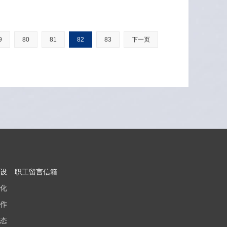
9
80
81
82
83
下一页
设
职工留言信箱
化
作
态