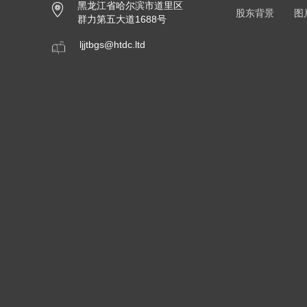
黑龙江省哈尔滨市道里区
股东背景
图
群力第五大道1688号
ljjtbgs@htdc.ltd