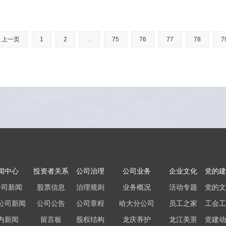
上一页
1
2
...
75
76
77
78
7
闻中心
投资者关系
公司治理
公司业务
企业文化
党的建
公司新闻
股票信息
治理规则
业务概况
活动专题
党的文
公司新闻
公司公告
公司章程
哈大分公司
员工之家
工会工
内新闻
留言板
股权结构
龙庆养护
龙江美景
党建动