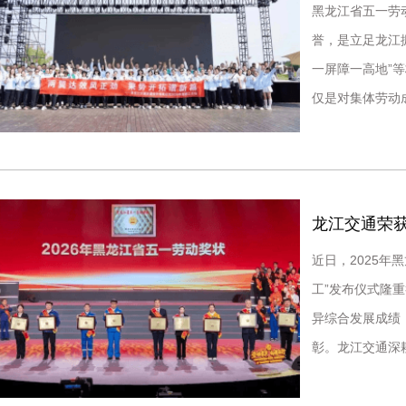
黑龙江省五一劳
誉，是立足龙江
一屏障一高地”
仅是对集体劳动
精神，发挥典型
龙江交通荣获
近日，2025年
工”发布仪式隆
异综合发展成绩
彰。龙江交通深
智能化收费服务