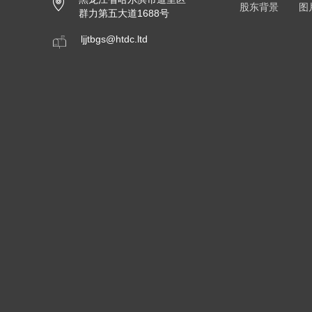
股东背景
图
群力第五大道1688号
ljjtbgs@htdc.ltd