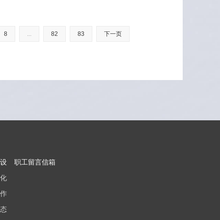
8
...
82
83
下一页
设
职工留言信箱
化
作
态