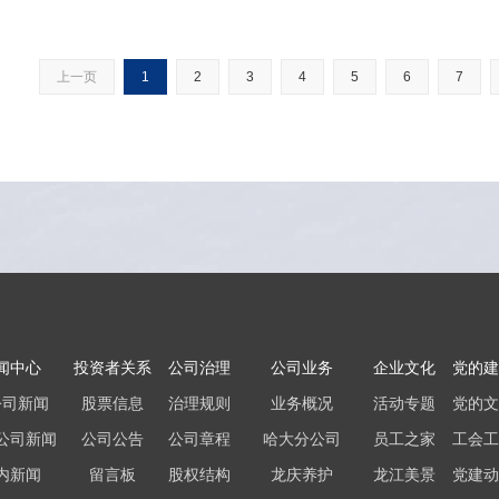
上一页
1
2
3
4
5
6
7
闻中心
投资者关系
公司治理
公司业务
企业文化
党的建
公司新闻
股票信息
治理规则
业务概况
活动专题
党的文
公司新闻
公司公告
公司章程
哈大分公司
员工之家
工会工
内新闻
留言板
股权结构
龙庆养护
龙江美景
党建动