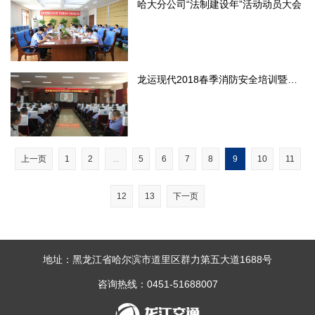
哈大分公司“法制建设年”活动动员大会
龙运现代2018春季消防安全培训暨防火演练.jpg
上一页
1
2
...
5
6
7
8
9
10
11
12
13
下一页
地址：黑龙江省哈尔滨市道里区群力第五大道1688号
咨询热线：0451-51688007