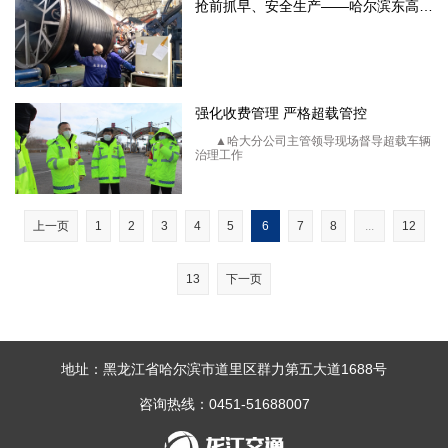
抢前抓早、安全生产――哈尔滨东高新型管材有限公司 有序推进复
强化收费管理 严格超载管控
▲哈大分公司主管领导现场督导超载车辆
治理工作
上一页
1
2
3
4
5
6
7
8
...
12
13
下一页
地址：黑龙江省哈尔滨市道里区群力第五大道1688号
咨询热线：0451-51688007