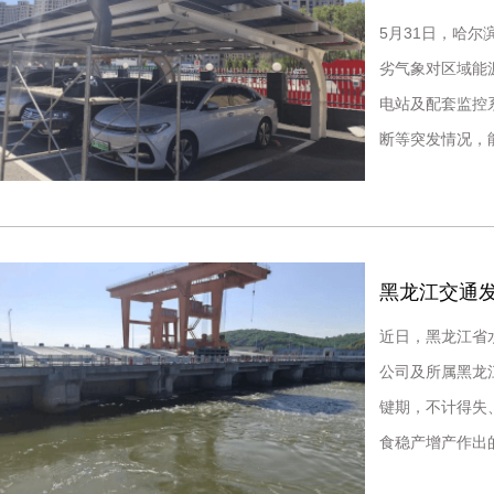
5月31日，哈
劣气象对区域能
电站及配套监控
断等突发情况，
当。长期以来，
黑龙江交通
近日，黑龙江省
公司及所属黑龙
键期，不计得失
食稳产增产作出
水关键时期，松