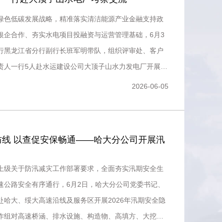
绿色低碳发展战略，精准落实清洁能源产业金融支持政
银企合作、夯实水电项目投融资与运营管理基础，6月3
行黑龙江省分行副行长班军明带队，组织评审处、客户
责人一行5人赴水运建设公司大顶子山水力发电厂开展专
。
2026-06-05
防线 以查促安保畅通——哈大分公司开展汛
上级关于防汛减灾工作部署要求，全面夯实汛期安全生
速公路安全有序通行，6月2日，哈大分公司党委书记、
赴哈大、绥大高速沿线及服务区开展2026年汛期安全隐
作组对高速桥涵、排水设施、构造物、高填方、大挖方