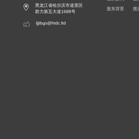
黑龙江省哈尔滨市道里区
股东背景
图
群力第五大道1688号
ljjtbgs@htdc.ltd