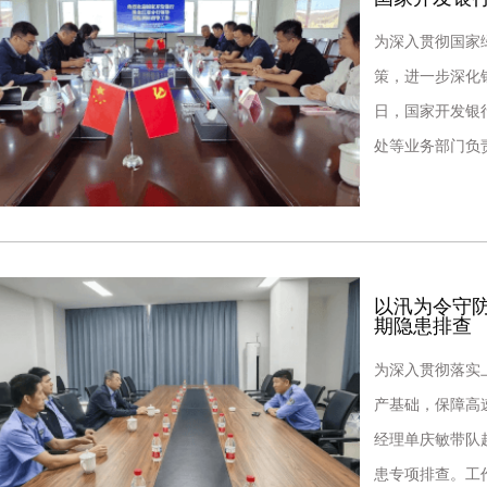
为深入贯彻国家
策，进一步深化
日，国家开发银
处等业务部门负
项实地考察调研
以汛为令守
期隐患排查
为深入贯彻落实
产基础，保障高
经理单庆敏带队
患专项排查。工