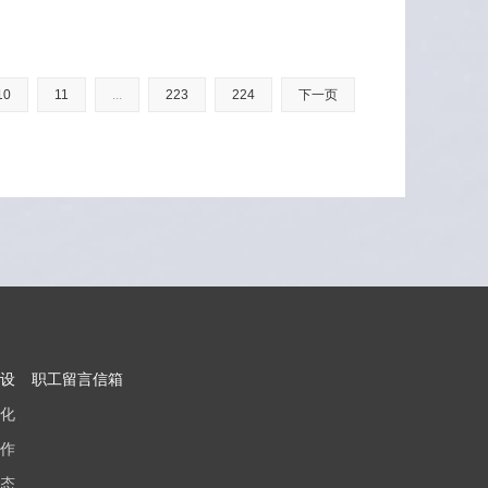
10
11
...
223
224
下一页
设
职工留言信箱
化
作
态