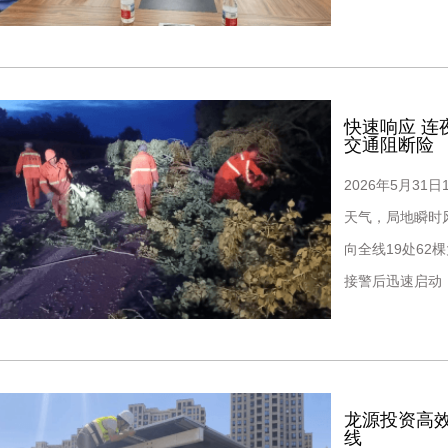
等重点路段，以
快速响应 
交通阻断险
2026年5月3
天气，局地瞬时
向全线19处6
接警后迅速启动
间会
龙源投资高
线