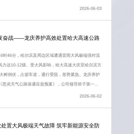
及服务区、办
2026-06-03
连夜奋战——龙庆养护高效处置哈大高速公路
1日16时46分，哈尔滨及周边区域遭遇雷雨大风极端强对流
风力达10-12级。受大风影响，哈大高速大庆至哈尔滨方
2棵大树倒伏，占据车道，通行受阻，形势紧急。龙庆养护
《恶劣天气公路保通应急预案》，公司领导班子第一时
2026-06-02
效处置大风极端天气故障 筑牢新能源安全防