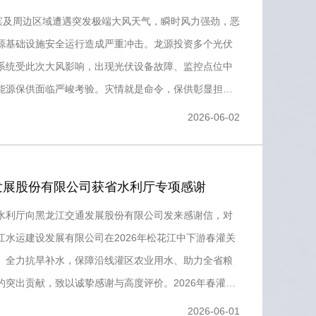
尔滨及周边区域遭遇突发极端大风天气，瞬时风力强劲，恶
源基础设施安全运行造成严重冲击。龙源投资多个光伏
系统受此次大风影响，出现光伏设备故障、监控点位中
能源保供面临严峻考验。灾情就是命令，保供彰显担
龙源投资始终坚守
2026-06-02
发展股份有限公司获省水利厅专项感谢
水利厅向黑龙江交通发展股份有限公司发来感谢信，对
江水运建设发展有限公司在2026年松花江中下游春灌关
、全力抗旱补水，保障沿线灌区农业用水、助力全省粮
的突出贡献，致以诚挚感谢与高度评价。2026年春灌用
花江中下游
2026-06-01