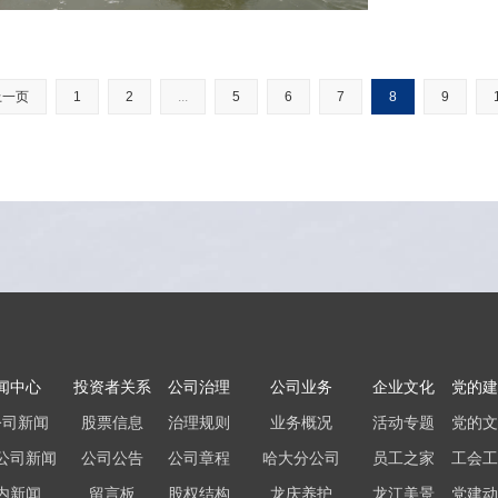
上一页
1
2
...
5
6
7
8
9
闻中心
投资者关系
公司治理
公司业务
企业文化
党的建
公司新闻
股票信息
治理规则
业务概况
活动专题
党的文
公司新闻
公司公告
公司章程
哈大分公司
员工之家
工会工
内新闻
留言板
股权结构
龙庆养护
龙江美景
党建动