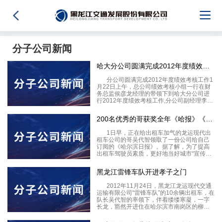
分子公司新闻
哈大分公司圆满完成2012年度绩效考核工作
分公司圆满完成2012年度绩效考核工作1
月22日上午，总公司绩效考核小组一行在财
务总监侯彦龙经理的带领下到哈大分公司进
行2012年度绩效考核工作,分公司副经理李景
章向考核组汇报了哈大分公司2012年度经营
目标和管理目标完成情况。考核小组以《黑
200名优秀的哥获奖全年《哈报》《新晚报》
龙江交通发展股份有限公司哈大分公司绩效
1日早，正在给出租车加气的龙运现代出
租车公司的哥吴代智领取了一份公司给自己
订阅的《哈尔滨日报》。据了解，为了提高
出租车驾驶员素质，更好地当好城市“宣传
员”，今年，该公司给200名优秀驾驶员订阅
了全年的《哈尔滨日报》和《新晚报》。据
黑龙江雷锋车队开进孝子之门
了解，作为我市最大一家出租车企业――龙
运现代出租车
2012年11月24日，黑龙江龙运现代交通
运输有限公司“雷锋车队”的10余辆出租车，在
队长吴代智的率领下，伴着缕缕寒凝，一字
长龙，豁然开进住在哈尔滨市南岗区的柳原
利家，在热情暖人的气氛中，吴代智和队友
们为柳家卸下了米面油等食品。