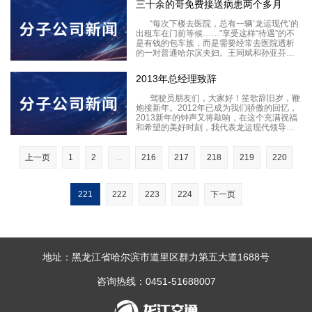
三十余的哥免费接送病患两个多月
“每次下楼去医院，总有一辆‘龙运现代’的
出租车在门前等候……”享受这样“待遇”的不
是有钱的包车族，而是需要经常去医院透析
的一对普通哈尔滨夫妇。王同斌和孙亚芬夫
妇家住道里区安宁街，三年前，55岁的孙亚
芬患上尿毒症，每月要去哈医大四院做11次
2013年总经理致辞
透析。平时，都是王同斌推着轮椅送孙亚芬
步行
驾驶员朋友们，大家好！笙歌辞旧岁，鞭
炮接新年。2012年已成为我们骄傲的回忆，
2013新年的钟声又将敲响，在这个充满祝福
和希望的美好时刻，我代表龙运现代领导班
子向辛苦工作一年的管理人员、广大驾驶员
朋友们以及家属表示衷心的感谢，并致以最
诚挚的问候和祝福：祝驾驶员朋友们新年快
上一页
1
2
...
216
217
218
219
220
乐！过
221
222
223
224
下一页
地址：黑龙江省哈尔滨市道里区群力第五大道1688号
咨询热线：0451-51688007