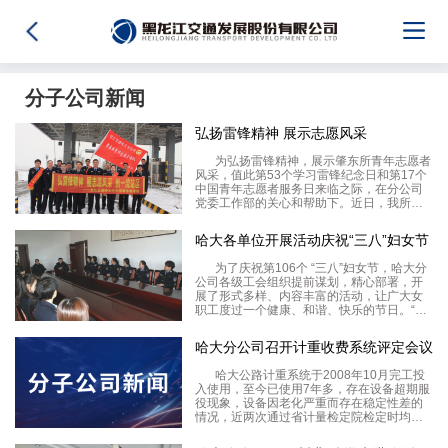
分子公司新闻
弘扬雷锋精神 展示志愿风采
为弘扬雷锋精神，展示肇东所青年志愿者
风采，值此第53个学习雷锋纪念日和第17个
中国青年志愿者服务日来临之际，在分公司
党委工作部的关心和帮助下。近日，我所通
过黑龙江省志愿者服务平台发起了以“弘雷锋
精神，展志愿风采，创一流站区”为主题的志
哈大各单位开展活动庆祝“三八”妇女节
愿者活动。 早春三月，乍暖还寒。3月4日和
3
为了庆祝第106个 “三八”妇女节，哈大分
公司各级工会组织提前谋划，精心部署，开
展了形式多样、内容丰富的活动，让广大女
职工度过一个健康、和谐、快乐的节日。“三
八”节期间，哈尔滨收费所工会组织机关女员
工开展“齐行动、护环境、爱家园”为主题的义
哈大分公司召开计重收费系统评定会议
务劳动，用劳动和奉献的形式庆祝自己的
哈大公路计重系统于2008年10月完工投
入使用，至今已使用7年多，存在设备超期服
役现象，设备因老化严重而存在稳定性差的
情况，近两次通过省计量检定院检定时均是
经过多次调整才勉强通过检定，并且重复性
不好的缺陷需要立即整改。 哈大分公司对此