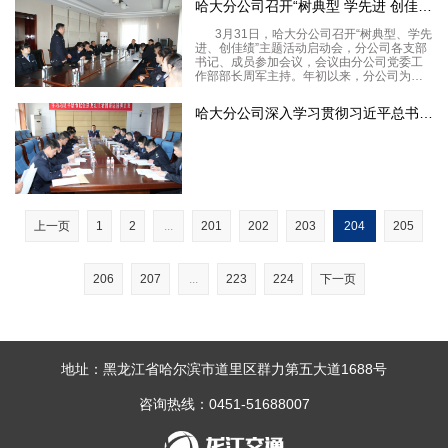
哈大分公司召开“树典型 学先进 创佳绩”活动启动会
情况高度重视。于3月10日特聘请省交通运输
3月31日，哈大分公司召开“树典型、学先
进、创佳绩”主题活动启动会，分公司各支部
书记、成员参加会议，会议由分公司党委工
作部部长周军主持。年初以来，分公司为进
一步挖掘收费管理工作内在潜力，不断总结
推广基层工作中的好经验、好做法，充分发
哈大分公司深入学习贯彻习近平总书记参加黑龙江代表团审议时的重
挥各类典型的示范引领作用，全力推动“五个
一流”创
上一页
1
2
...
201
202
203
204
205
206
207
...
223
224
下一页
地址：黑龙江省哈尔滨市道里区群力第五大道1688号
咨询热线：0451-51688007