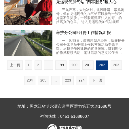
龙运现代加气站 “四零服务”暖人心
力。二是采取有力措施，确保安全、快捷、
畅通。各收
三九严寒，大地冰封，北风呼啸，寒风刺
骨，但在龙运现代的加气站可以看到一张张
掩盖不住笑脸，一股股暖流正注入的哥、的
姐高兴的心里。 进入龙运现代加气站就可以
看到一条醒目的条幅，上面写着“非正规营运
车辆，本站不提供加气服务”。前来加气的的
养护分公司9月份工作情况汇报
哥、的姐都拍手称赞！虽然现在是三九天，
但是的
一、9月8日，薛志超副总经理，给养护分
公司全体党员干部上作风整顿活动专题党
课。从我党作风建设的优良传统，讲到现今
的作风整顿活动，阐述活动的意义和任务的
同时，他要求大家树立“四个意识”，提高“三
率”，确保作风整顿活动取得实效。 二、9月
10日“全线调校W板会战”胜利完成。此次会战
上一页
1
2
...
199
200
201
202
203
204
205
...
223
224
下一页
地址：黑龙江省哈尔滨市道里区群力第五大道1688号
咨询热线：0451-51688007