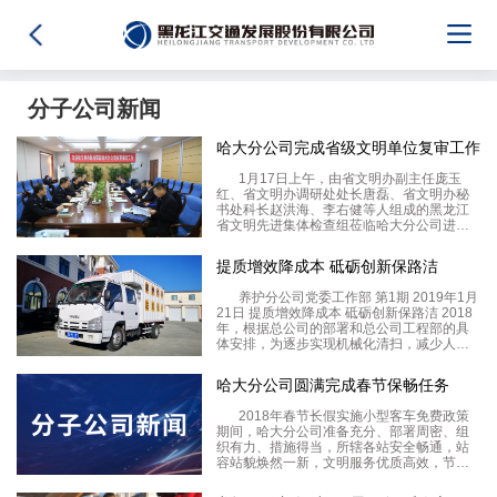
分子公司新闻
哈大分公司完成省级文明单位复审工作
1月17日上午，由省文明办副主任庞玉
红、省文明办调研处处长唐磊、省文明办秘
书处科长赵洪海、李右健等人组成的黑龙江
省文明先进集体检查组莅临哈大分公司进行
省级文明单位（标兵）复审工作实地考察，
交通厅及总公司相关领导陪同检查。分公司
提质增效降成本 砥砺创新保路洁
刘鲲经理向检查组介绍了公司发展的总体情
况，汇报了四
养护分公司党委工作部 第1期 2019年1月
21日 提质增效降成本 砥砺创新保路洁 2018
年，根据总公司的部署和总公司工程部的具
体安排，为逐步实现机械化清扫，减少人力
投入，降低安全生产风险，确保路貌整洁美
观，达到优质服务的要求，养护分公司革新
哈大分公司圆满完成春节保畅任务
了应用20多年的传统人工保
2018年春节长假实施小型客车免费政策
期间，哈大分公司准备充分、部署周密、组
织有力、措施得当，所辖各站安全畅通，站
容站貌焕然一新，文明服务优质高效，节日
氛围浓厚温馨，圆满完成了春节服务保畅任
务。 一是各级领导高度重视，指挥协调有