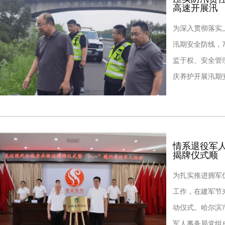
高速开展汛
为深入贯彻落实
汛期安全防线，
监于权、安全管
庆养护开展汛期
长张传志，副总
情系退役军
揭牌仪式顺
为扎实推进拥军
工作，在建军节
动仪式。哈尔滨
军人事务局党组