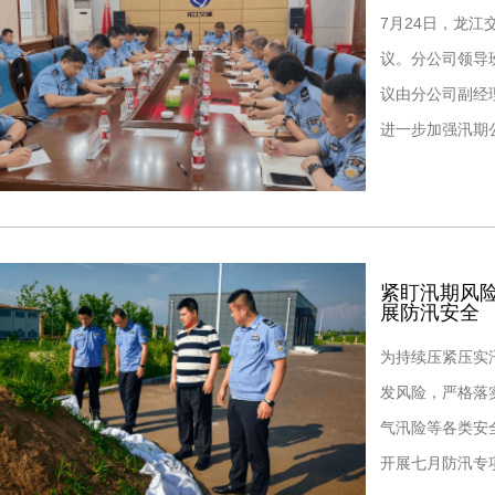
7月24日，龙江
议。分公司领导
议由分公司副经
进一步加强汛期
务区（停车区）
紧盯汛期风
展防汛安全
为持续压紧压实
发风险，严格落
气汛险等各类安
开展七月防汛专