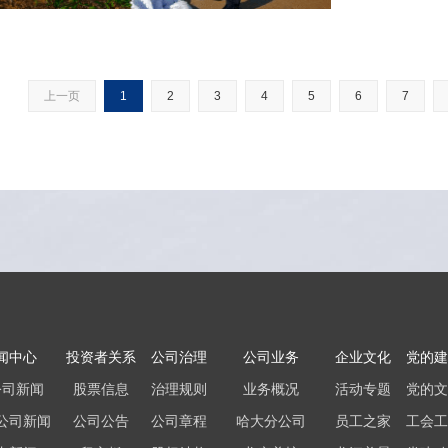
站及服务区，针
上一页
1
2
3
4
5
6
7
闻中心
投资者关系
公司治理
公司业务
企业文化
党的建
公司新闻
股票信息
治理规则
业务概况
活动专题
党的文
公司新闻
公司公告
公司章程
哈大分公司
员工之家
工会工