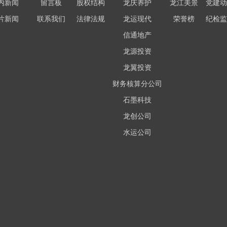
内新闻
留言板
股权结构
龙庆养护
龙江美景
党建动
片新闻
联系我们
法律法规
龙运现代
荣誉榜
纪检监
信通地产
龙源投资
龙翼投资
财务核算分公司
石墨科技
龙创公司
水运公司