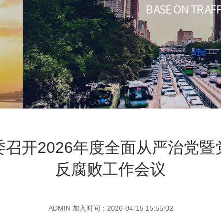
召开2026年度全面从严治党
反腐败工作会议
ADMIN 加入时间：2026-04-15 15:55:02