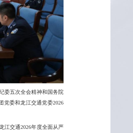
纪委五次全会精神和国务院
党委和龙江交通党委2026
江交通2026年度全面从严