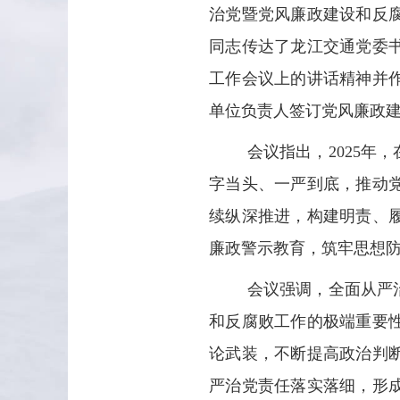
治党暨党风廉政建设和反腐
同志传达了龙江交通党委书
工作会议上的讲话精神并
单位负责人签订党风廉政
会议指出，2025
字当头、一严到底，推动
续纵深推进，构建明责、
廉政警示教育，筑牢思想
会议强调，全面从严
和反腐败工作的极端重要
论武装，不断提高政治判
严治党责任落实落细，形