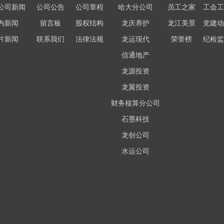
公司新闻
公司公告
公司章程
哈大分公司
员工之家
工会工
内新闻
留言板
股权结构
龙庆养护
龙江美景
党建动
片新闻
联系我们
法律法规
龙运现代
荣誉榜
纪检监
信通地产
龙源投资
龙翼投资
财务核算分公司
石墨科技
龙创公司
水运公司