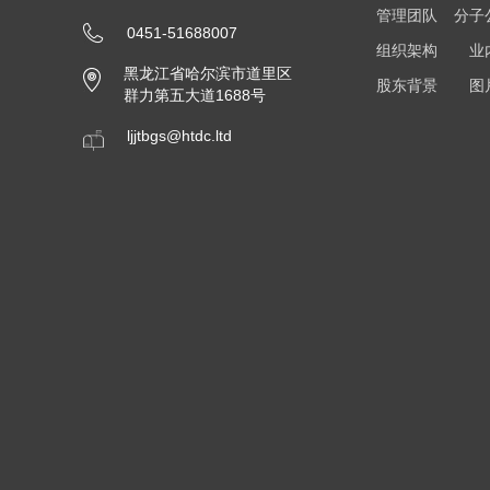
管理团队
分子
0451-51688007
组织架构
业
黑龙江省哈尔滨市道里区
股东背景
图
群力第五大道1688号
ljjtbgs@htdc.ltd