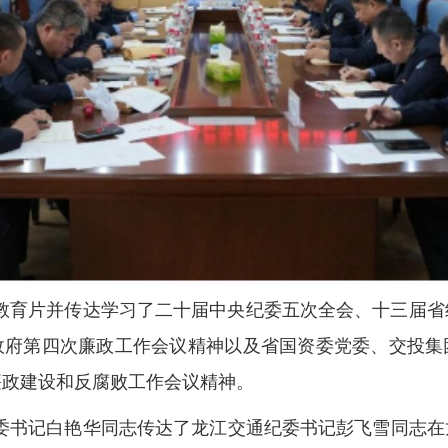
教育片并传达学习了二十届中央纪委五次全会、十三届省
府第四次廉政工作会议精神以及省国资委党委、交投集团
廉政建设和反腐败工作会议精神。
委书记白艳华同志传达了龙江交通纪委书记彭飞雪同志在龙