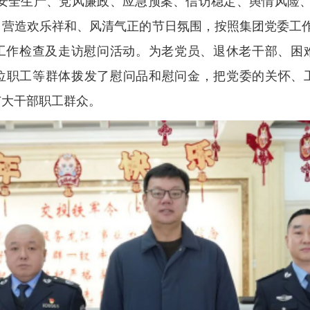
安全生产、党风廉政、应急预案、信访稳定、舆情风险、
营造欢乐祥和、风清气正的节日氛围，按照集团党委工作
节前工作检查及走访慰问活动。为老党员、退休老干部、困
位职工等群体拨发了慰问品和慰问金，把党委的关怀、
广大干部职工群众。