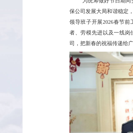
为统筹做好节日期间
保公司发展大局和谐稳定，
领导班子开展2026春
者、劳模先进以及一线岗
司，把新春的祝福传递给