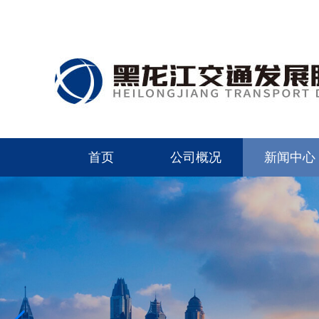
首页
公司概况
新闻中心