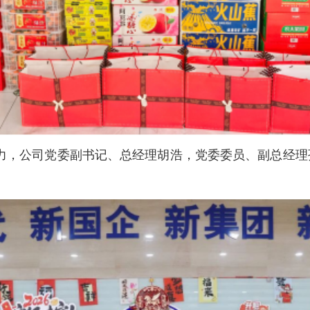
力，公司党委副书记、总经理胡浩，党委委员、副总经理