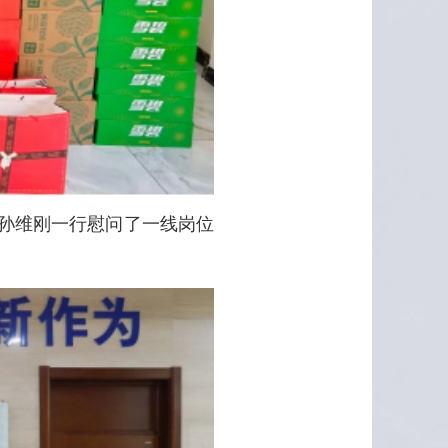
孙维刚一行慰问了一线岗位