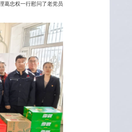
理葛忠权一行慰问了老党员