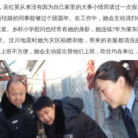
来，吴红英从来没有因为自己家里的大事小情而请过一次
新结婚的同事能够过个团圆年。在工作中，她会主动清扫
敬老、乡村小学慰问也经常有她的身影，她连续7年为肇东
常。汶川地震时她为灾区捐赠衣物，带来的衣服都清洗
事上班不方便，她会主动提出替他们上班，吃住均在单位