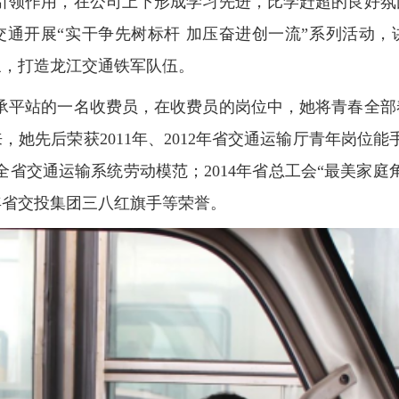
引领作用，在公司上下形成学习先进，比学赶超的良好氛
交通开展“实干争先树标杆 加压奋进创一流”系列活动，
象，打造龙江交通铁军队伍。
承平站的一名收费员，在收费员的岗位中，她将青春全部
，她先后荣获2011年、2012年省交通运输厅青年岗位能手
年全省交通运输系统劳动模范；2014年省总工会“最美家庭角
9年省交投集团三八红旗手等荣誉。