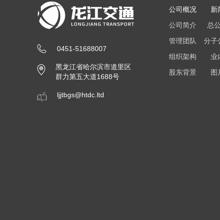
公司概况
新
公司简介
总
管理团队
分子
0451-51688007
组织架构
业
黑龙江省哈尔滨市道里区
股东背景
图
群力第五大道1688号
ljjtbgs@htdc.ltd