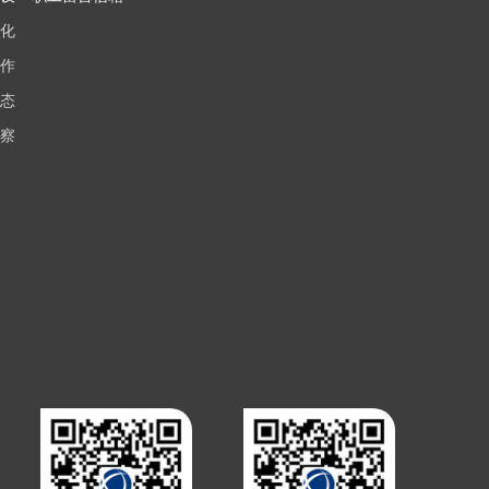
化
作
态
察