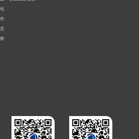
化
作
态
察