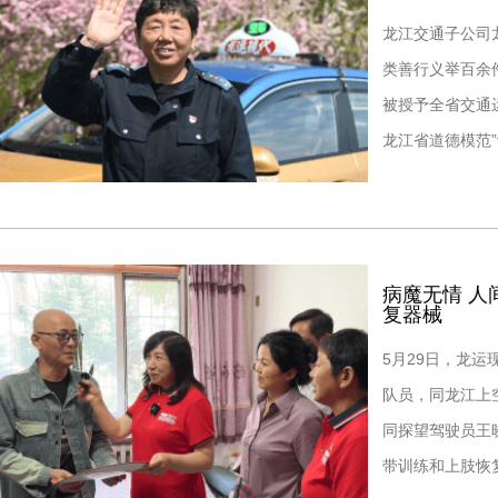
龙江交通子公司
类善行义举百余
被授予全省交通运
龙江省道德模范
两新工委和省妇
病魔无情 
复器械
5月29日，龙
队员，同龙江上
同探望驾驶员王
带训练和上肢恢