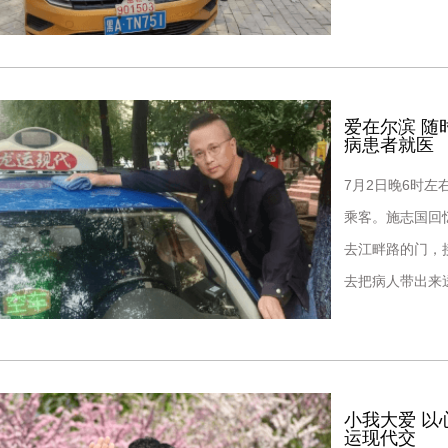
医院就诊，于是
爱在尔滨 
病患者就医
7月2日晚6时
乘客。施志国回
去江畔路的门，
去把病人带出来
区，帮忙把患者
小我大爱 以
运现代交