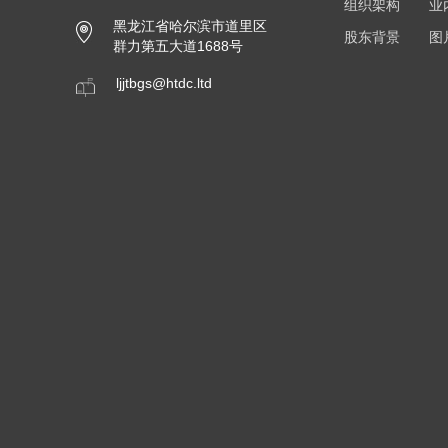
组织架构
业
黑龙江省哈尔滨市道里区
股东背景
图
群力第五大道1688号
ljjtbgs@htdc.ltd