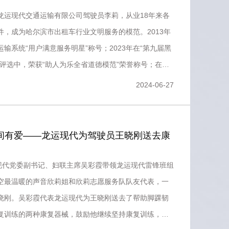
龙运现代交通运输有限公司驾驶员李莉，从业18年来各
件，成为哈尔滨市出租车行业文明服务的模范。2013年
输系统“用户满意服务明星”称号；2023年在“第九届黑
”评选中，荣获“助人为乐全省道德模范”荣誉称号；在省
2024-06-27
人间有爱——龙运现代为驾驶员王晓刚送去康
运现代党委副书记、妇联主席吴彩霞带领龙运现代雷锋班组
空最温暖的声音欣莉姐和欣莉志愿服务队队友代表，一
晓刚。吴彩霞代表龙运现代为王晓刚送去了帮助脚踝韧
复训练的两种康复器械，鼓励他继续坚持康复训练，保