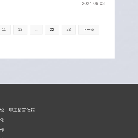
取早日痊愈。雷
2024-06-03
11
12
...
22
23
下一页
设
职工留言信箱
化
作