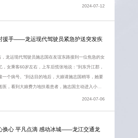
女乘客才来到
2024-07-12
随时援手——龙运现代驾驶员紧急护送突发疾
左右，龙运现代驾驶员施志国在友谊东路接到一位焦急的女
忆，女乘客60岁左右，上车后慌张地说：“到东升江郡，
接一个病号。”到达目的地后，大娘请施志国稍等，她要
送医，看到大娘费力地扶着患者，施志国主动进入小
带到车上，
2024-07-06
心换心 平凡点滴 感动冰城——龙江交通龙