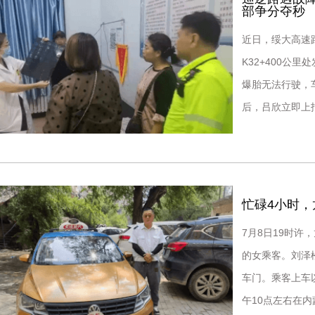
部争分夺秒
近日，绥大高速
K32+400公
爆胎无法行驶，
后，吕欣立即上
飞第一时间做出
忙碌4小时
7月8日19时
的女乘客。刘泽
车门。乘客上车
午10点左右在