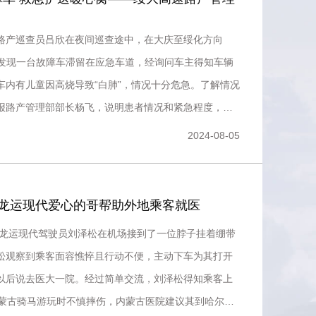
路产巡查员吕欣在夜间巡查途中，在大庆至绥化方向
里处发现一台故障车滞留在应急车道，经询问车主得知车辆
车内有儿童因高烧导致“白肺”，情况十分危急。了解情况
报路产管理部部长杨飞，说明患者情况和紧急程度，杨
安排部署，
2024-08-05
，龙运现代爱心的哥帮助外地乘客就医
许，龙运现代驾驶员刘泽松在机场接到了一位脖子挂着绷带
松观察到乘客面容憔悴且行动不便，主动下车为其打开
以后说去医大一院。经过简单交流，刘泽松得知乘客上
内蒙古骑马游玩时不慎摔伤，内蒙古医院建议其到哈尔滨