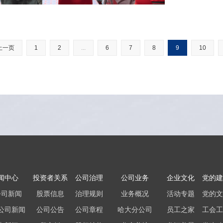
持积极乐观，争
上一页
1
2
...
6
7
8
9
10
闻中心
投资者关系
公司治理
公司业务
企业文化
党的建
公司新闻
股票信息
治理规则
业务概况
活动专题
党的文
公司新闻
公司公告
公司章程
哈大分公司
员工之家
工会工