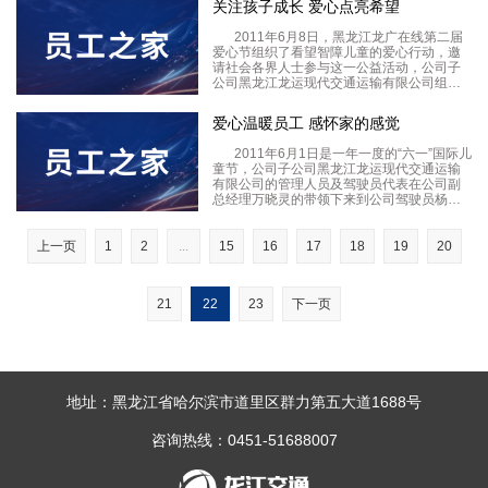
关注孩子成长 爱心点亮希望
运营中的宗旨，公司的广大驾驶员们也用自
己辛勤的
2011年6月8日，黑龙江龙广在线第二届
爱心节组织了看望智障儿童的爱心行动，邀
请社会各界人士参与这一公益活动，公司子
公司黑龙江龙运现代交通运输有限公司组织
管理人员及驾驶员代表参加了本次行动，捐
赠现金3000元，并赠送给学校价值三千余元
爱心温暖员工 感怀家的感觉
的书籍等用品。为智障儿童送去了自己的一
份爱心。
2011年6月1日是一年一度的“六一”国际儿
童节，公司子公司黑龙江龙运现代交通运输
有限公司的管理人员及驾驶员代表在公司副
总经理万晓灵的带领下来到公司驾驶员杨爱
国家中，探望了杨爱国13岁身患脑瘫病症的
儿子。万晓灵经理亲手将公司募集的4000元
善款交到了杨爱国夫妇的手中。同时，公司
上一页
1
2
...
15
16
17
18
19
20
管
21
22
23
下一页
地址：黑龙江省哈尔滨市道里区群力第五大道1688号
咨询热线：0451-51688007