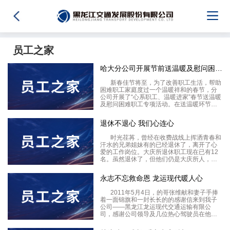
员工之家
哈大分公司开展节前送温暖及慰问困难职工活动
新春佳节将至，为了改善职工生活，帮助
困难职工家庭度过一个温暖祥和的春节，分
公司开展了“心系职工、温暖进家”春节送温暖
及慰问困难职工专项活动。在送温暖环节
中，分公司向所属各基层单位拨付了专项慰
问金，用于慰问一线和普通困难职工，共同
退休不退心 我们心连心
欢度春节。同时，为切实做好慰问工作，分
公司对全线困难
时光荏苒，曾经在收费战线上挥洒青春和
汗水的兄弟姐妹有的已经退休了，离开了心
爱的工作岗位。大庆所退休职工现在已有12
名。虽然退休了，但他们仍是大庆所人，仍
是休戚与共的兄弟姐妹。为给他们送去节日
祝福，送去组织大家庭温暖，大庆所一行6人
永志不忘救命恩 龙运现代暖人心
载着满满一车上好的水果，于1月28日到各位
退休职工
2011年5月4日，的哥张维献和妻子手捧
着一面锦旗和一封长长的的感谢信来到我子
公司――黑龙江龙运现代交通运输有限公
司，感谢公司领导及几位热心驾驶员在他危
难关头及时伸出援手，给予他的救命之恩。
“争做文明使者，树立良好形象”，一直是公司