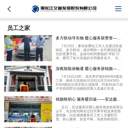
员工之家
多方联动寻失物 暖心服务获赞誉——肇东收费站快速响应助司乘找
7月23日，肇东收费站工作人员通过快速
响应、多方联动，成功帮助一名司乘找回遗
失的贵重手机。这场与时间赛跑的“寻机”行
动，擦亮了哈大高速的文明服务名片。 当日
12时10分许，一名小客车驾驶员匆匆跑进肇
东收费站收费亭求助。当班工作人员询问得
深夜除险保畅通 暖心服务获锦旗——龙庆养护高效处置羊群占道险
知，该驾驶员在大耿家收费站附近加油站如
7月16日22时，龙庆养护接到96969紧急
工单，称哈大高速哈尔滨到大庆方向K583-
K584路段出现羊群占道险情，约有40余只农
户羊群因野生动物惊扰窜入高速行车道，由
于夜间通行条件差，对过往车辆的通行安全
带来极高风险。 龙庆养护路产巡查人员火速
锦旗映初心 服务暖归途——安达服务区收到司乘致谢锦旗
到场处置，迅速规范布设
近日，安达服务区暖心服务接连收获群众
认可，先后收到两名过往司乘专程送来的致
谢锦旗，以此感谢服务区工作人员履职尽
责、热心服务、拾金不昧，高效协助找回随
身遗失财物、贴心解决出行难题，用暖心举
动守护群众高速出行安全感与幸福感。两面