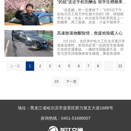
“的姐”送还手机拒酬金 留学生赠糖果表谢意
锦旗，承载着司乘人员对服务区工作的认可
与谢意，既是群众对
“这是糖，您一定要收下！”4月6日下午，
在哈尔滨工程大学红旗大街的门前，韩国留
学生小金（化名）向出租车司机李莉送上一
把糖果，再三致谢。此前，小金不慎将手机
遗落在李莉的出租车上，李莉历经多小时联
系，最终如约将手机归还。据龙运现代公司
高速散落物酿险情，救援抢险暖人心
的李莉回忆，6日清晨5时50分许，她在哈特
大厦附近
3月19日，龙庆养护哈大工区在开展日常
道路巡查时，发现并处置一起因货车散落物
引发的交通事故。一辆轿车因躲避不及，径
直与货车掉落物体发生碰撞，事故造成轿车
车身受损，车内驾乘人员不同程度受伤，现
场道路通行受到影响。发现险情后，养护工
区人员第一时间开展救援处置，并迅速联动
上一页
1
2
3
4
5
6
7
8
...
22
哈大交警大队，
23
下一页
地址：黑龙江省哈尔滨市道里区群力第五大道1688号
咨询热线：0451-51688007