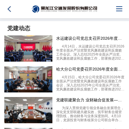
党建动态
水运建设公司党总支召开2026年度全面从严治党暨党风廉政建设
4月14日，水运建设公司党总支召开2026
年度全面从严治党暨党风廉政建设和反腐败
工作会议。深入总结2025年全面从严治党、
党风廉政建设和反腐败工作，部署推进2026
年全面从严治党重点工作任务。公司党总支
委员、总经理张强主持会议。会议集中观看
哈大分公司党委召开2026年度全面从严治党暨党风廉政建设和反
了警示教育片《一步不停歇 半步不退让》第
4月15日，哈大分公司党委召开2026年度
全面从严治党暨党风廉政建设和反腐败工作
会议，深入总结2025年公司全面从严治党、
党风廉政建设和反腐败工作，部署推进2026
年全面从严治党重点工作任务。哈大分公司
党委书记、经理单庆敏主持会议。会议集中
党建联建聚合力 业财融合促发展——龙源投资与财务核算分公司开
观看了警示教育片并传达学习了二十届中央
纪
为深入贯彻党建引领业务融合发展理念，
深化党支部联建共建实效，筑牢财务合规管
理防线，推动财务与业务深度协同。4月10
日，龙源投资与财务核算分公司联合举办
2026年“追光聚能”联建共建培训，并同步开
展领航讲堂第一期，以党建红引领业务蓝，