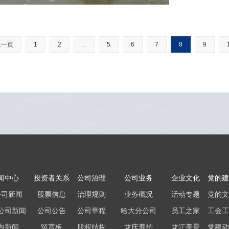
上一页
1
2
...
5
6
7
8
9
闻中心
投资者关系
公司治理
公司业务
企业文化
党的建
公司新闻
股票信息
治理规则
业务概况
活动专题
党的文
公司新闻
公司公告
公司章程
哈大分公司
员工之家
工会工
内新闻
留言板
股权结构
龙庆养护
龙江美景
党建动