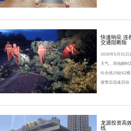
等重点路段，以
快速响应 
交通阻断险
2026年5月3
天气，局地瞬时
向全线19处6
接警后迅速启动
间会
龙源投资高
线