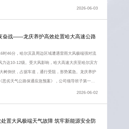
及服务区、办
2026-06-03
连夜奋战——龙庆养护高效处置哈大高速公路
1日16时46分，哈尔滨及周边区域遭遇雷雨大风极端强对流
风力达10-12级。受大风影响，哈大高速大庆至哈尔滨方
2棵大树倒伏，占据车道，通行受阻，形势紧急。龙庆养护
《恶劣天气公路保通应急预案》，公司领导班子第一时
2026-06-02
效处置大风极端天气故障 筑牢新能源安全防