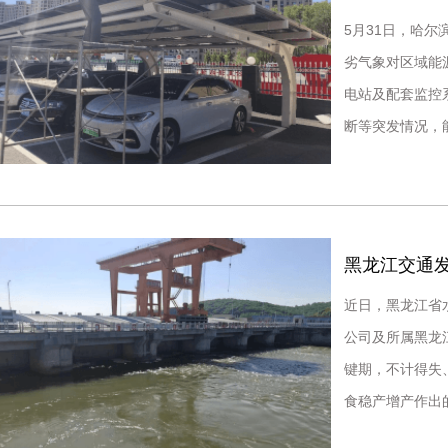
5月31日，哈
劣气象对区域能
电站及配套监控
断等突发情况，
当。长期以来，
黑龙江交通
近日，黑龙江省
公司及所属黑龙
键期，不计得失
食稳产增产作出
水关键时期，松