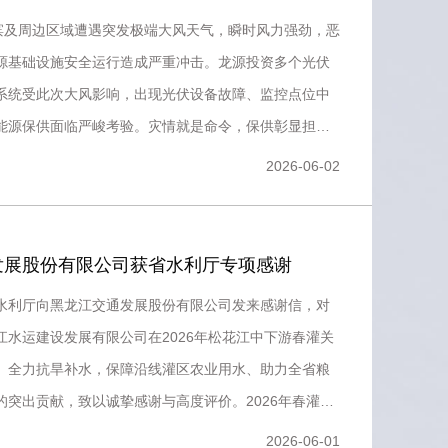
尔滨及周边区域遭遇突发极端大风天气，瞬时风力强劲，恶
源基础设施安全运行造成严重冲击。龙源投资多个光伏
系统受此次大风影响，出现光伏设备故障、监控点位中
能源保供面临严峻考验。灾情就是命令，保供彰显担
龙源投资始终坚守
2026-06-02
发展股份有限公司获省水利厅专项感谢
水利厅向黑龙江交通发展股份有限公司发来感谢信，对
江水运建设发展有限公司在2026年松花江中下游春灌关
、全力抗旱补水，保障沿线灌区农业用水、助力全省粮
的突出贡献，致以诚挚感谢与高度评价。2026年春灌用
花江中下游
2026-06-01