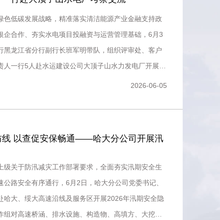
绿色低碳发展战略，精准落实清洁能源产业金融支持政
银企合作、夯实水电项目投融资与运营管理基础，6月3
行黑龙江省分行副行长班军明带队，组织评审处、客户
责人一行5人赴水运建设公司大顶子山水力发电厂开展专
。
2026-06-05
防线 以查促安保畅通——哈大分公司开展汛
上级关于防汛减灾工作部署要求，全面夯实汛期安全生
速公路安全有序通行，6月2日，哈大分公司党委书记、
赴哈大、绥大高速沿线及服务区开展2026年汛期安全隐
作组对高速桥涵、排水设施、构造物、高填方、大挖方