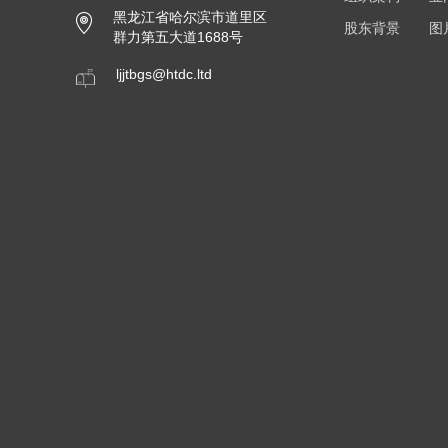
黑龙江省哈尔滨市道里区
股东背景
图
群力第五大道1688号
ljjtbgs@htdc.ltd