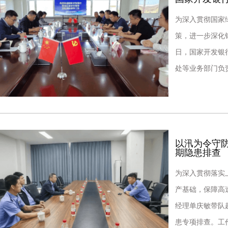
为深入贯彻国家
策，进一步深化
日，国家开发银
处等业务部门负
项实地考察调研
以汛为令守
期隐患排查
为深入贯彻落实
产基础，保障高
经理单庆敏带队
患专项排查。工