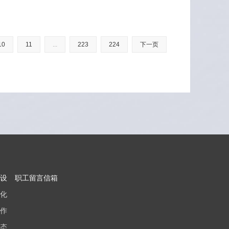
10
11
...
223
224
下一页
设
职工留言信箱
化
作
态