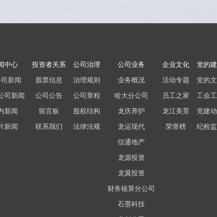
闻中心
投资者关系
公司治理
公司业务
企业文化
党的建
公司新闻
股票信息
治理规则
业务概况
活动专题
党的文
公司新闻
公司公告
公司章程
哈大分公司
员工之家
工会工
内新闻
留言板
股权结构
龙庆养护
龙江美景
党建动
片新闻
联系我们
法律法规
龙运现代
荣誉榜
纪检监
信通地产
龙源投资
龙翼投资
财务核算分公司
石墨科技