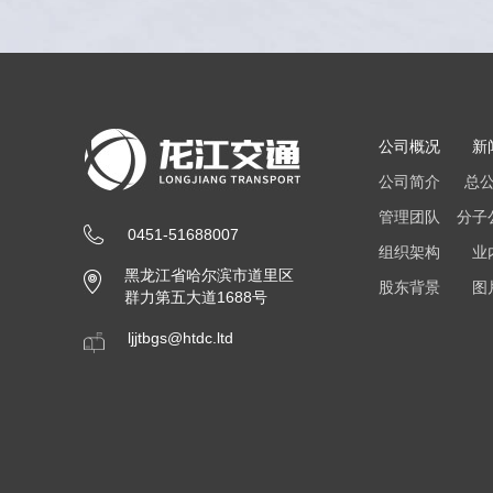
公司概况
新
公司简介
总
管理团队
分子
0451-51688007
组织架构
业
黑龙江省哈尔滨市道里区
股东背景
图
群力第五大道1688号
ljjtbgs@htdc.ltd