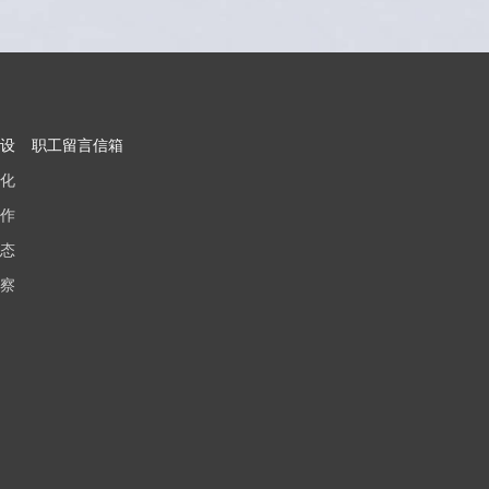
设
职工留言信箱
化
作
态
察