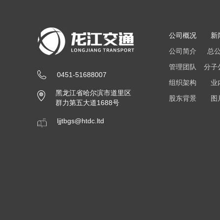
公司概况
新
公司简介
总
管理团队
分子
0451-51688007
组织架构
业
黑龙江省哈尔滨市道里区
股东背景
图
群力第五大道1688号
ljjtbgs@htdc.ltd