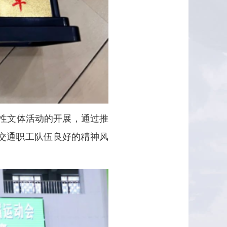
众性文体活动的开展，通过推
交通职工队伍良好的精神风