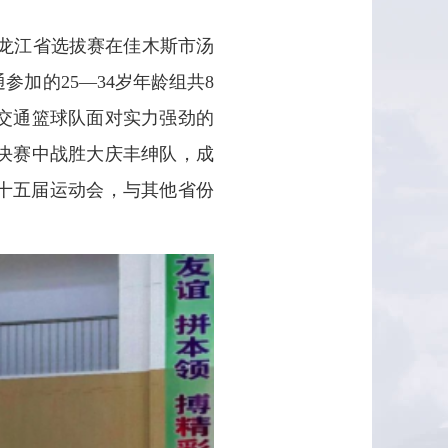
黑龙江省选拔赛在佳木斯市汤
加的25—34岁年龄组共8
江交通篮球队面对实力强劲的
决赛中战胜大庆丰绅队，成
十五届运动会，与其他省份