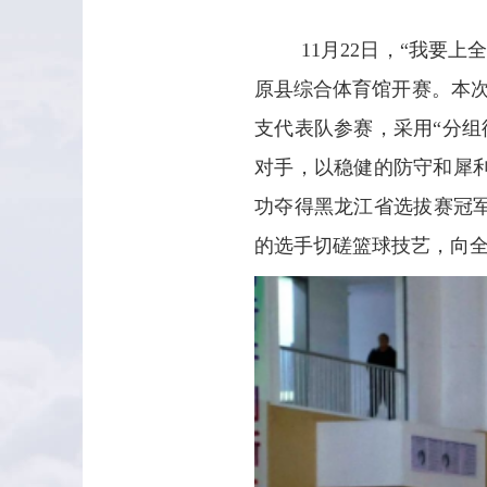
11月22日，“我要
原县综合体育馆开赛。本次
支代表队参赛，采用“分组
对手，以稳健的防守和犀
功夺得黑龙江省选拔赛冠
的选手切磋篮球技艺，向