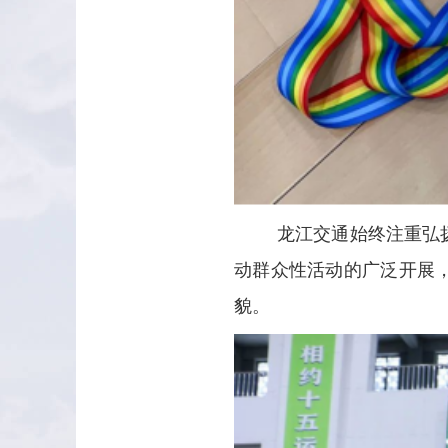
龙江交通始终注重弘
动群众性活动的广泛开展
貌。