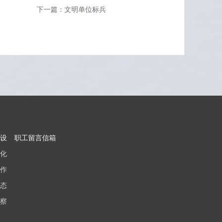
下一篇：文明单位标兵
设
职工留言信箱
化
作
态
察