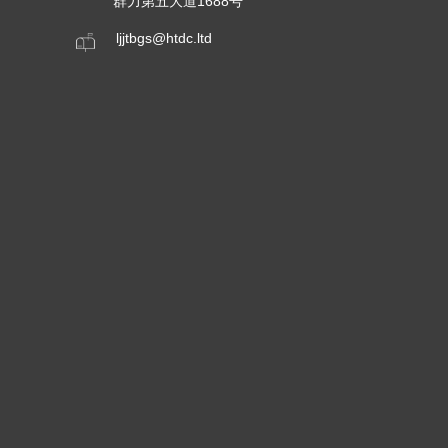
群力第五大道1688号
ljjtbgs@htdc.ltd