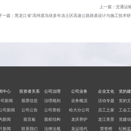
上一篇：交通运
下一篇：黑龙江省“高纬度岛状多年冻土区高速公路路基设计与施工技术研
闻中心
投资者关系
公司治理
公司业务
企业文化
党的建
公司新闻
股票信息
治理规则
业务概况
活动专题
党的文
公司新闻
公司公告
公司章程
哈大分公司
员工之家
工会工
内新闻
留言板
股权结构
龙庆养护
龙江美景
党建动
片新闻
联系我们
法律法规
龙运现代
荣誉榜
纪检监